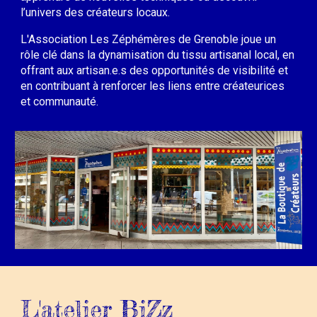
l’univers des créateurs locaux.
L'
Association Les Zéphémères de Grenoble joue un
rôle clé dans la dynamisation du tissu artisanal local, en
offrant aux artisan.e.s des opportunités de visibilité et
en contribuant à renforcer les liens entre créateur
ices
et communauté.
L'atelier BiZz